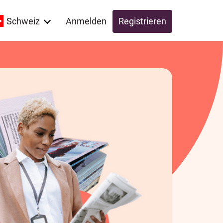
Schweiz
Anmelden
Registrieren
Global
Switzerland
UK
Schweiz
Österreich