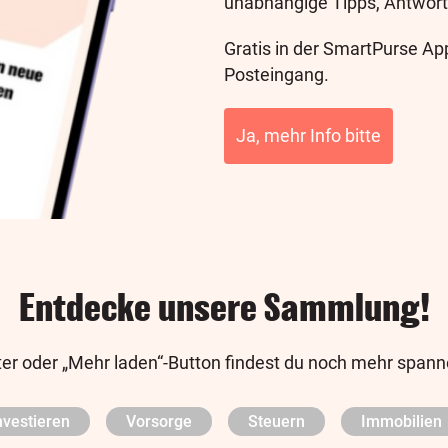
unabhängige Tipps, Antwort
Gratis in der SmartPurse App
Posteingang.
Ja, mehr Info bitte
Entdecke unsere Sammlung!
ter oder „Mehr laden“-Button findest du noch mehr spann
nvestieren
Vorsorge
Steuern
Immobilien