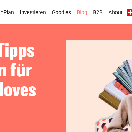
inPlan
Investieren
Goodies
Blog
B2B
About
Tipps
n für
Moves