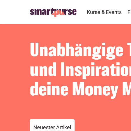
Skip
to
Kurse & Events
F
main
content
Unabhängige 
und Inspiratio
deine Money 
Neuester Artikel