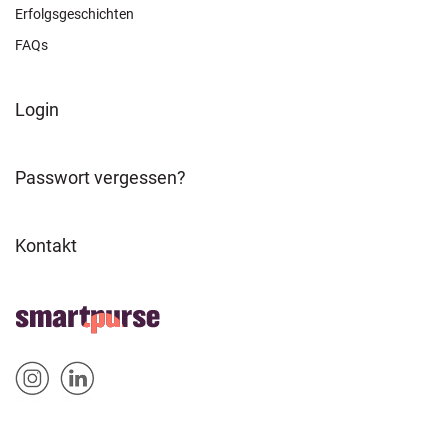
Erfolgsgeschichten
FAQs
FOOTER
Login
ABOUT
Passwort vergessen?
Kontakt
FOOTER
Home
HOME
Sm
Sm
&
artp
artp
SOCIAL
urse
urse