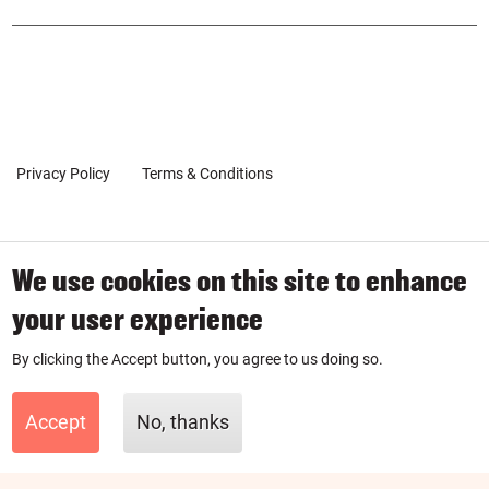
POPUP
on
on
Inst
Link
agr
edin
am
Privacy Policy
Terms & Conditions
Client Coaching Terms
We use cookies on this site to enhance
© 2019-2026 by SmartPurse
your user experience
SmartPurse Limited is a company registered in England & Wales
By clicking the Accept button, you agree to us doing so.
with number 11881335.
Accept
No, thanks